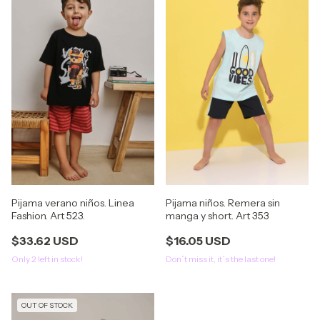
Pijama verano niños. Linea
Pijama niños. Remera sin
Fashion. Art 523.
manga y short. Art 353
$33.62 USD
$16.05 USD
Only
2
left in stock!
Don´t miss it, it´s the last one!
OUT OF STOCK