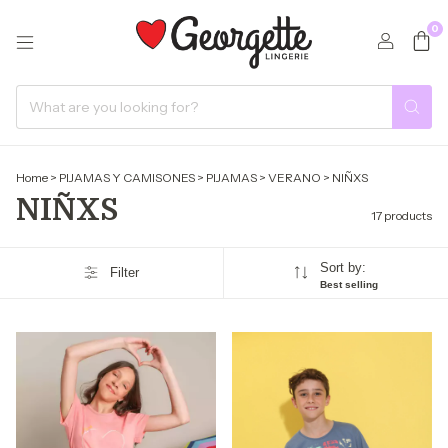
0
Home
>
PIJAMAS Y CAMISONES
>
PIJAMAS
>
VERANO
>
NIÑXS
NIÑXS
17 products
Sort by:
Filter
Best selling