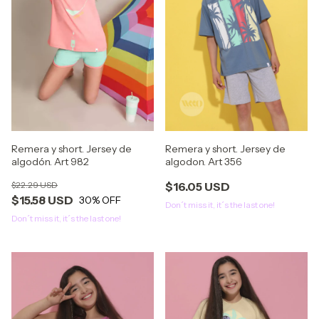
Remera y short. Jersey de
Remera y short. Jersey de
algodón. Art 982
algodon. Art 356
$22.29 USD
$16.05 USD
$15.58 USD
30
% OFF
Don´t miss it, it´s the last one!
Don´t miss it, it´s the last one!