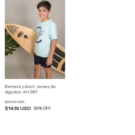
Remera y short. Jersey de
algodon. Art 987
$22.29 USD
$14.16 USD
36
% OFF