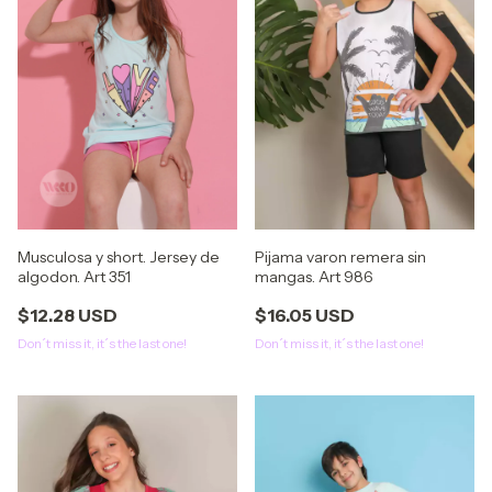
Pijama varon remera sin
Musculosa y short. Jersey de
mangas. Art 986
algodon. Art 351
$16.05 USD
$12.28 USD
Don´t miss it, it´s the last one!
Don´t miss it, it´s the last one!