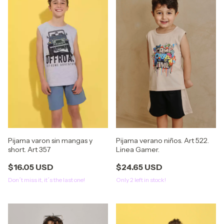
Pijama verano niños. Art 522.
Pijama varon sin mangas y
Linea Gamer.
short. Art 357
$24.65 USD
$16.05 USD
Only
2
left in stock!
Don´t miss it, it´s the last one!