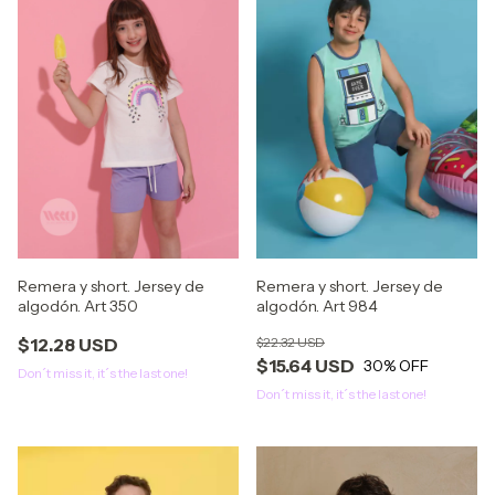
Remera y short. Jersey de
Remera y short. Jersey de
algodón. Art 984
algodón. Art 350
$22.32 USD
$12.28 USD
$15.64 USD
30
% OFF
Don´t miss it, it´s the last one!
Don´t miss it, it´s the last one!