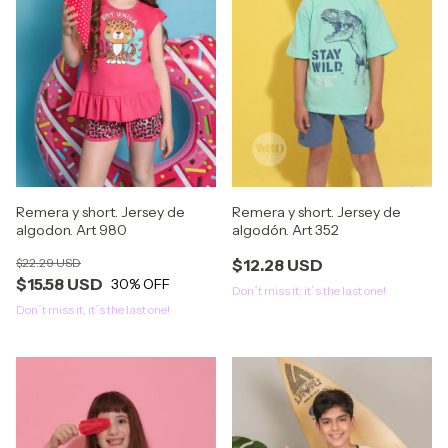
Remera y short. Jersey de
Remera y short. Jersey de
algodon. Art 980
algodón. Art 352
$22.29 USD
$12.28 USD
$15.58 USD
30
% OFF
Don´t miss it, it´s the last one!
Don´t miss it, it´s the last one!