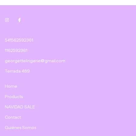
541562592361
1162592361
georgettelingerie@gmail.com
Terrada 489
Home
Products
NAVIDAD SALE
Contact
Quiénes Somos