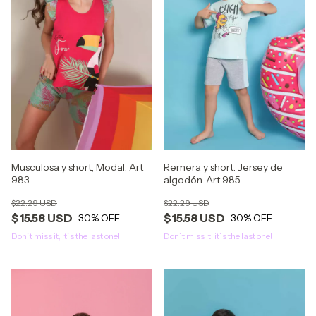
Musculosa y short, Modal. Art
Remera y short. Jersey de
983
algodón. Art 985
$22.29 USD
$22.29 USD
$15.58 USD
$15.58 USD
30
% OFF
30
% OFF
Don´t miss it, it´s the last one!
Don´t miss it, it´s the last one!