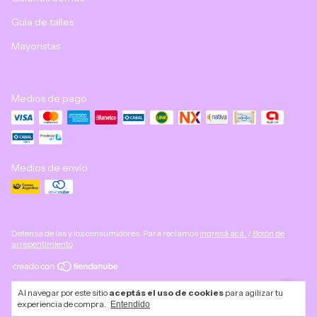
Guia de talles
Mayoristas
Medios de pago
Medios de envío
Defensa de las y los consumidores. Para reclamos
ingresá acá.
/
Botón de
arrepentimiento
Copyright Georgette Lingerie - 30707053069 - 2026. Todos los derechos
Al navegar por este sitio
aceptás el uso de cookies
para agilizar tu
reservados.
experiencia de compra.
Entendido