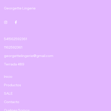
Georgette Lingerie
541562592361
1162592361
georgettelingerie@gmail.com
Terrada 489
Inicio
Productos
SALE
Contacto
Quiénes Somos