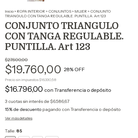
Inicio
>
ROPA INTERIOR
>
CONJUNTOS
>
MUJER
>
CONJUNTO
TRIANGULO CON TANGA REGULABLE. PUNTILLA. Art 123
CONJUNTO TRIANGULO
CON TANGA REGULABLE.
PUNTILLA. Art 123
$27.600,00
$19.760,00
28
% OFF
Precio sin impuestos
$16.330,58
$16.796,00
con
Transferencia o depósito
3
cuotas sin interés de
$6.586,67
15% de descuento
pagando con Transferencia o depósito
Ver más detalles
Talle:
85