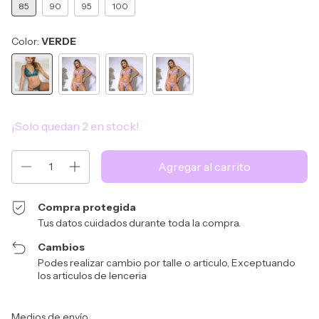
85
90
95
100
Color:
VERDE
¡Solo quedan
2
en stock!
Compra protegida
Tus datos cuidados durante toda la compra.
Cambios
Podes realizar cambio por talle o articulo, Exceptuando
los articulos de lenceria
Entregas para el CP:
Cambiar CP
Medios de envío