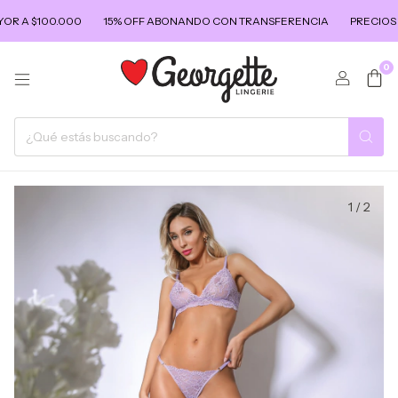
 A $100.000
15% OFF ABONANDO CON TRANSFERENCIA
PRECIOS DE
0
1
/
2