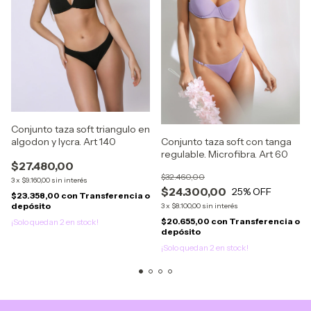
Conjunto taza soft triangulo en
Conjunto taza soft con tanga
algodon y lycra. Art 140
regulable. Microfibra. Art 60
$27.480,00
$32.460,00
3
x
$9.160,00
sin interés
$24.300,00
25
% OFF
$23.358,00
con
Transferencia o
depósito
3
x
$8.100,00
sin interés
$20.655,00
con
Transferencia o
¡Solo quedan
2
en stock!
depósito
¡Solo quedan
2
en stock!