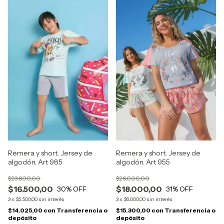
Remera y short. Jersey de
Remera y short. Jersey de
algodón. Art 985
algodón. Art 955
$23.600,00
$26.000,00
$16.500,00
$18.000,00
30
% OFF
31
% OFF
3
x
$5.500,00
sin interés
3
x
$6.000,00
sin interés
$14.025,00
con
Transferencia o
$15.300,00
con
Transferencia o
depósito
depósito