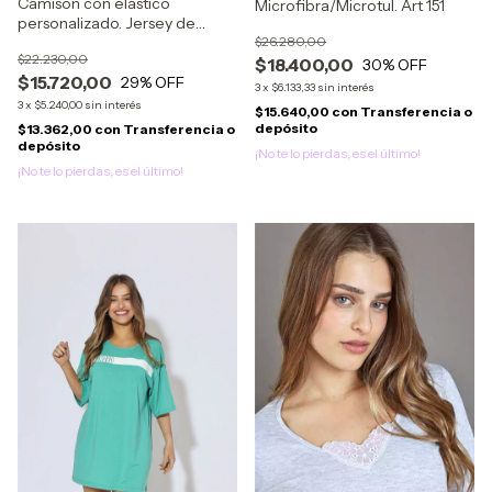
Camison con elástico
Microfibra/Microtul. Art 151
personalizado. Jersey de
algodon. Art 332
$26.280,00
$22.230,00
$18.400,00
30
% OFF
$15.720,00
29
% OFF
3
x
$6.133,33
sin interés
3
x
$5.240,00
sin interés
$15.640,00
con
Transferencia o
depósito
$13.362,00
con
Transferencia o
depósito
¡No te lo pierdas, es el último!
¡No te lo pierdas, es el último!