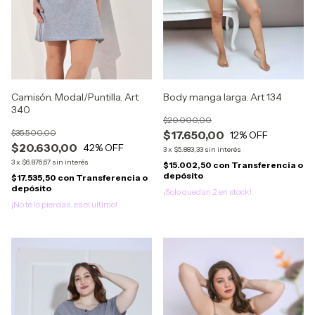
Body manga larga. Art 134
Camisón. Modal/Puntilla. Art
340
$20.000,00
$35.500,00
$17.650,00
12
% OFF
$20.630,00
42
% OFF
3
x
$5.883,33
sin interés
3
x
$6.876,67
sin interés
$15.002,50
con
Transferencia o
depósito
$17.535,50
con
Transferencia o
depósito
¡Solo quedan
2
en stock!
¡No te lo pierdas, es el último!