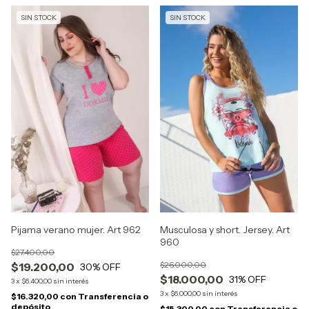
SIN STOCK
SIN STOCK
Pijama verano mujer. Art 962
Musculosa y short. Jersey. Art
960
$27.400,00
$26.000,00
$19.200,00
30
% OFF
$18.000,00
31
% OFF
3
x
$6.400,00
sin interés
3
x
$6.000,00
sin interés
$16.320,00
con
Transferencia o
depósito
$15.300,00
con
Transferencia o