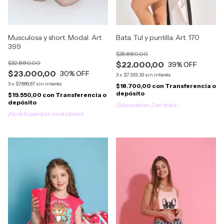
Musculosa y short. Modal. Art
Bata. Tul y puntilla. Art. 170
399
$35.880,00
$32.880,00
$22.000,00
39
% OFF
$23.000,00
30
% OFF
3
x
$7.333,33
sin interés
3
x
$7.666,67
sin interés
$18.700,00
con
Transferencia o
depósito
$19.550,00
con
Transferencia o
depósito
¡Solo quedan
2
en stock!
¡No te lo pierdas, es el último!