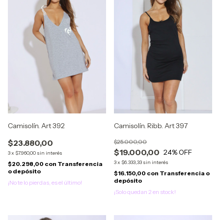
Camisolín. Art 392
Camisolín. Ribb. Art 397
$23.880,00
$25.000,00
$19.000,00
24
% OFF
3
x
$7.960,00
sin interés
3
x
$6.333,33
sin interés
$20.298,00
con
Transferencia
o depósito
$16.150,00
con
Transferencia o
depósito
¡No te lo pierdas, es el último!
¡Solo quedan
2
en stock!