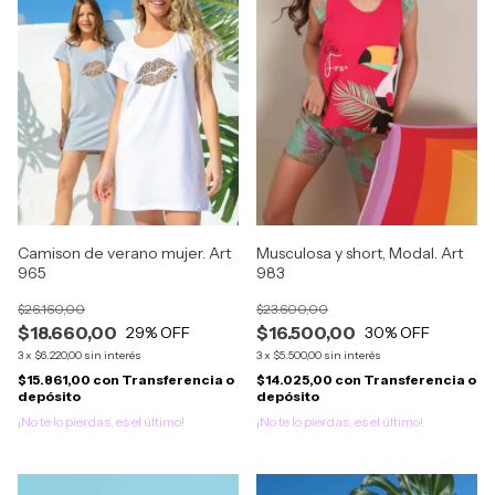
Camison de verano mujer. Art
Musculosa y short, Modal. Art
965
983
$26.160,00
$23.600,00
$18.660,00
$16.500,00
29
% OFF
30
% OFF
3
x
$6.220,00
sin interés
3
x
$5.500,00
sin interés
$15.861,00
con
Transferencia o
$14.025,00
con
Transferencia o
depósito
depósito
¡No te lo pierdas, es el último!
¡No te lo pierdas, es el último!