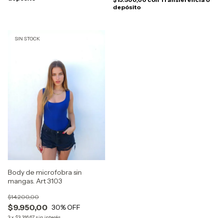
depósito
SIN STOCK
Body de microfobra sin
mangas. Art 3103
$14.200,00
$9.950,00
30
% OFF
3
x
$3.316,67
sin interés