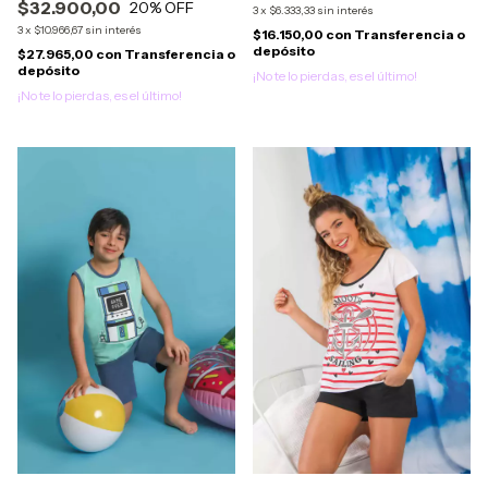
$32.900,00
20
% OFF
3
x
$6.333,33
sin interés
3
x
$10.966,67
sin interés
$16.150,00
con
Transferencia o
depósito
$27.965,00
con
Transferencia o
depósito
¡No te lo pierdas, es el último!
¡No te lo pierdas, es el último!