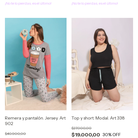
¡No te lo pierdas, es el último!
¡No te lo pierdas, es el último!
Top y short. Modal. Art 338
Remera y pantalón. Jersey. Art
902
$27.000,00
$40.900,00
$19.000,00
30
% OFF