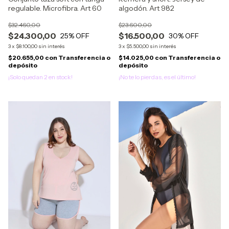
regulable. Microfibra. Art 60
algodón. Art 982
$32.460,00
$23.600,00
$24.300,00
$16.500,00
25
% OFF
30
% OFF
3
x
$8.100,00
sin interés
3
x
$5.500,00
sin interés
$20.655,00
con
Transferencia o
$14.025,00
con
Transferencia o
depósito
depósito
¡Solo quedan
2
en stock!
¡No te lo pierdas, es el último!