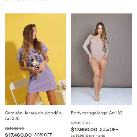
Body manga larga. Art 132
Camisón. Jersey de algodón.
Art 336
$25.190,00
$24.960,00
$17.650,00
30
% OFF
$17.460,00
30
% OFF
3
x
$5.883,33
sin interés