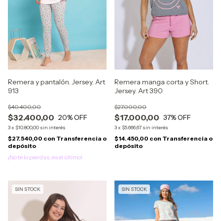
Remera manga corta y Short.
Remera y pantalón. Jersey. Art
Jersey. Art 390
913
$27.000,00
$40.400,00
$17.000,00
$32.400,00
37
% OFF
20
% OFF
3
x
$5.666,67
sin interés
3
x
$10.800,00
sin interés
$14.450,00
con
Transferencia o
$27.540,00
con
Transferencia o
depósito
depósito
¡No te lo pierdas, es el último!
SIN STOCK
SIN STOCK