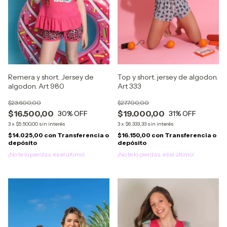
Remera y short. Jersey de
Top y short. jersey de algodon.
algodon. Art 980
Art 333
$23.600,00
$27.700,00
$16.500,00
$19.000,00
30
% OFF
31
% OFF
3
x
$5.500,00
sin interés
3
x
$6.333,33
sin interés
$14.025,00
con
Transferencia o
$16.150,00
con
Transferencia o
depósito
depósito
¡No te lo pierdas, es el último!
¡No te lo pierdas, es el último!