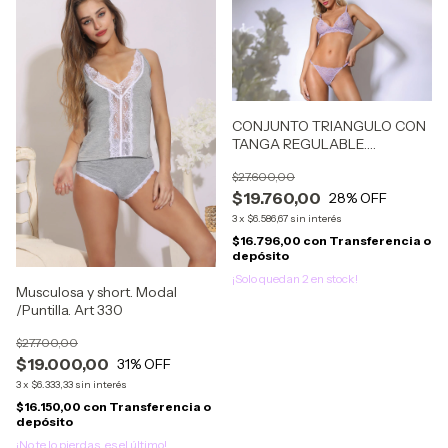
CONJUNTO TRIANGULO CON
TANGA REGULABLE.
PUNTILLA. Art 123
$27.600,00
$19.760,00
28
% OFF
3
x
$6.586,67
sin interés
$16.796,00
con
Transferencia o
depósito
¡Solo quedan
2
en stock!
Musculosa y short. Modal
/Puntilla. Art 330
$27.700,00
$19.000,00
31
% OFF
3
x
$6.333,33
sin interés
$16.150,00
con
Transferencia o
depósito
¡No te lo pierdas, es el último!