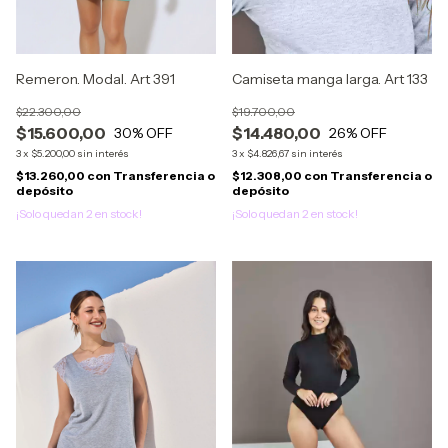
Remeron. Modal. Art 391
Camiseta manga larga. Art 133
$22.300,00
$19.700,00
$15.600,00
$14.480,00
30
% OFF
26
% OFF
3
x
$5.200,00
sin interés
3
x
$4.826,67
sin interés
$13.260,00
con
Transferencia o
$12.308,00
con
Transferencia o
depósito
depósito
¡Solo quedan
2
en stock!
¡Solo quedan
2
en stock!