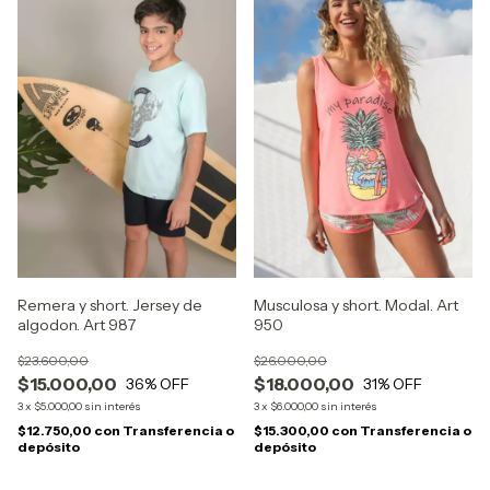
Remera y short. Jersey de
Musculosa y short. Modal. Art
algodon. Art 987
950
$23.600,00
$26.000,00
$15.000,00
$18.000,00
36
% OFF
31
% OFF
3
x
$5.000,00
sin interés
3
x
$6.000,00
sin interés
$12.750,00
con
Transferencia o
$15.300,00
con
Transferencia o
depósito
depósito