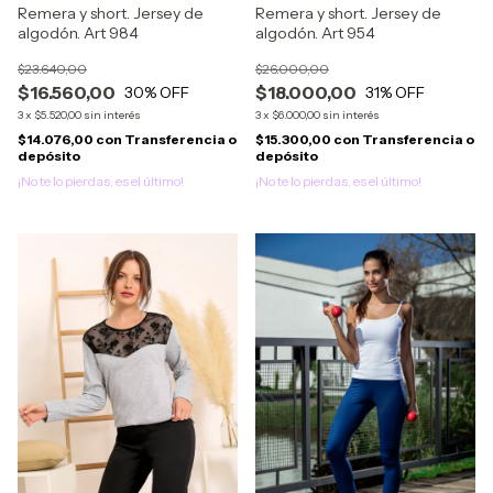
Remera y short. Jersey de
Remera y short. Jersey de
algodón. Art 984
algodón. Art 954
$23.640,00
$26.000,00
$16.560,00
$18.000,00
30
% OFF
31
% OFF
3
x
$5.520,00
sin interés
3
x
$6.000,00
sin interés
$14.076,00
con
Transferencia o
$15.300,00
con
Transferencia o
depósito
depósito
¡No te lo pierdas, es el último!
¡No te lo pierdas, es el último!