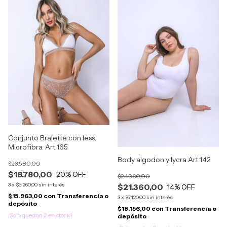
Conjunto Bralette con less.
Microfibra. Art 165
Body algodon y lycra Art 142
$23.580,00
$18.780,00
20
% OFF
$24.960,00
3
x
$6.260,00
sin interés
$21.360,00
14
% OFF
$15.963,00
con
Transferencia o
3
x
$7.120,00
sin interés
depósito
$18.156,00
con
Transferencia o
¡Solo quedan
2
en stock!
depósito