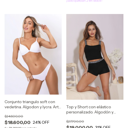
¡Solo quedan
2
en stock!
Conjunto triangulo soft con
Top y Short con elástico
vedetina. Algodon y lycra. Art
personalizado. Algodón y
143
$24.600,00
lycra. Art 335
$27.700,00
$18.600,00
24
% OFF
$19.000,00
31
% OFF