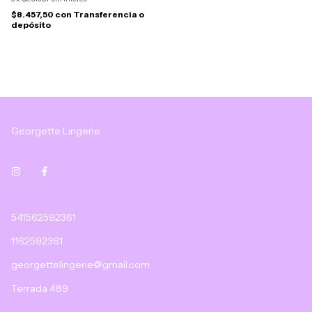
$8.457,50
con
Transferencia o
depósito
Georgette Lingerie
541562592361
1162592361
georgettelingerie@gmail.com
Terrada 489