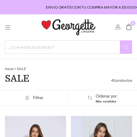
ENVIO GRATIS CON TU COMPRA MAYOR A $100.000
15% OFF
0
Inicio
>
SALE
SALE
43 productos
Ordenar por:
Filtrar
Más vendidos