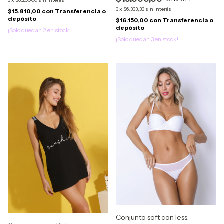
3
x
$6.200,00
sin interés
3
x
$6.333,33
sin interés
$15.810,00
con
Transferencia o
depósito
$16.150,00
con
Transferencia o
depósito
¡Solo quedan
2
en stock!
¡Solo quedan
3
en stock!
Conjunto soft con less.