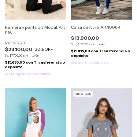
Calza de lycra. Art 10084
Remera y pantalón. Modal. Art
916
$13.900,00
$32.900,00
3
x
$4.633,33
sin interés
$23.100,00
30
% OFF
$11.815,00
con
Transferencia o
depósito
3
x
$7.700,00
sin interés
$19.635,00
con
Transferencia o
¡Solo quedan
5
en stock!
depósito
¡No te lo pierdas, es el último!
SIN STOCK