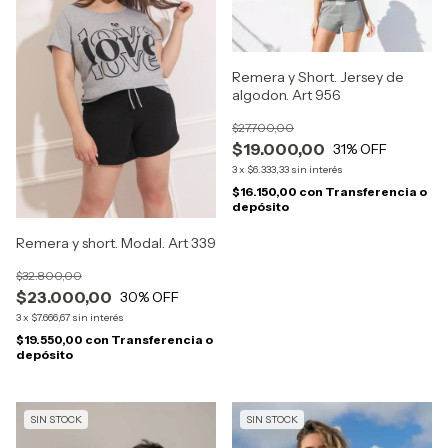
Remera y Short. Jersey de
algodon. Art 956
$27.700,00
$19.000,00
31
% OFF
3
x
$6.333,33
sin interés
$16.150,00
con
Transferencia o
depósito
Remera y short. Modal. Art 339
$32.800,00
$23.000,00
30
% OFF
3
x
$7.666,67
sin interés
$19.550,00
con
Transferencia o
depósito
SIN STOCK
SIN STOCK