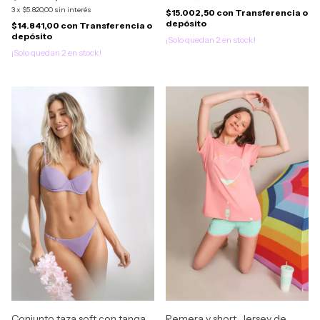
3
x
$5.820,00
sin interés
$15.002,50
con
Transferencia o
depósito
$14.841,00
con
Transferencia o
depósito
¡Solo quedan
2
en stock!
¡Solo quedan
2
en stock!
Conjunto taza soft con tanga
Remera y short. Jersey de