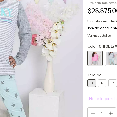
Precio sin impuestos
$23.375,
3
cuotas sin inte
15% de descuent
Ver más detalles
Color:
CHICLE/
Talle:
12
12
14
18
¡No te lo pierda