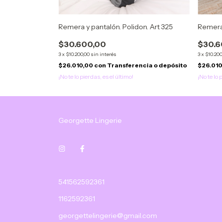
. Art 321
Remera y pantalón. Polidon. Art 325
Remera 
$30.600,00
$30.6
3
x
$10.200,00
sin interés
3
x
$10.200
ncia o depósito
$26.010,00
con
Transferencia o depósito
$26.01
¡No te lo pierdas, es el último!
¡No te lo 
Georgette Lingerie
541562592361
1162592361
georgettelingerie@gmail.com