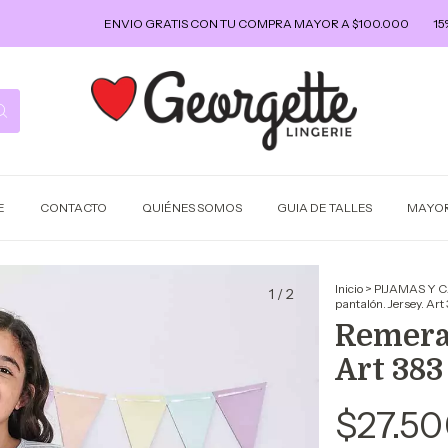
ENVIO GRATIS CON TU COMPRA MAYOR A $100.000
15% OFF
E
CONTACTO
QUIÉNES SOMOS
GUIA DE TALLES
MAYOR
Inicio
>
PIJAMAS Y 
1
/
2
pantalón. Jersey. Art
Remera 
Art 383
$27.50