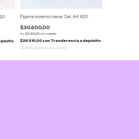
Pijama invierno nena. Cat. Art 420
320
Remera y pantal
$30.600,00
$30.600,00
3
x
$10.200,00
sin interés
3
x
$10.200,00
sin int
$26.010,00
con
Transferencia o depósito
epósito
$26.010,00
con
¡No te lo pierdas, es el último!
¡No te lo pierdas, es