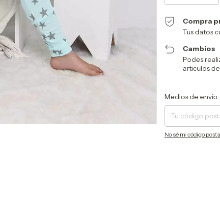
Compra p
Tus datos c
Cambios
Podes reali
articulos de
Entregas para el CP:
Medios de envío
No sé mi código posta