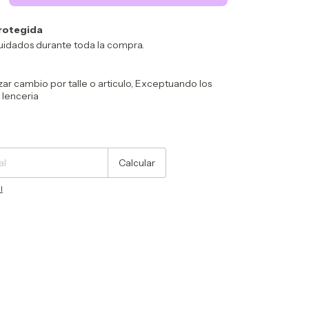
rotegida
uidados durante toda la compra.
zar cambio por talle o articulo, Exceptuando los
 lenceria
Cambiar CP
Calcular
l