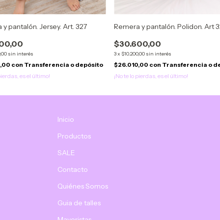
y pantalón. Jersey. Art. 327
Remera y pantalón. Polidon. Art 
00,00
$30.600,00
,00
sin interés
3
x
$10.200,00
sin interés
0,00
con
Transferencia o depósito
$26.010,00
con
Transferencia o d
pierdas, es el último!
¡No te lo pierdas, es el último!
Inicio
Productos
SALE
Contacto
Quiénes Somos
Guia de talles
Mayoristas