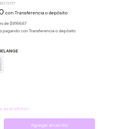
$22.727,27
00
con
Transferencia o depósito
rés de
$9.166,67
o
pagando con Transferencia o depósito
MELANGE
s, es el último!