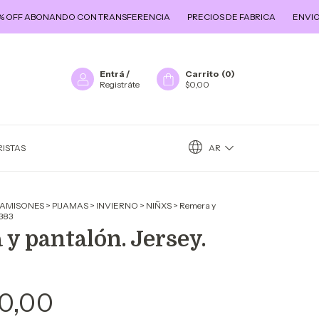
 ABONANDO CON TRANSFERENCIA
PRECIOS DE FABRICA
ENVIO GRATI
Entrá
/
Carrito
(
0
)
Registráte
$0,00
AR
ISTAS
CAMISONES
>
PIJAMAS
>
INVIERNO
>
NIÑXS
>
Remera y
 383
y pantalón. Jersey.
0,00