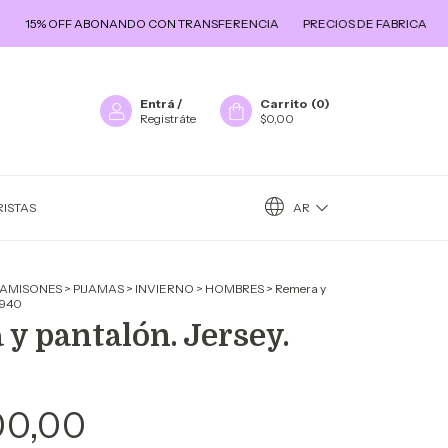
15% OFF ABONANDO CON TRANSFERENCIA
PRECIOS DE FABRICA
ENV
Entrá
/
Carrito
(
0
)
Registráte
$0,00
AR
ISTAS
CAMISONES
>
PIJAMAS
>
INVIERNO
>
HOMBRES
>
Remera y
t 940
y pantalón. Jersey.
00,00