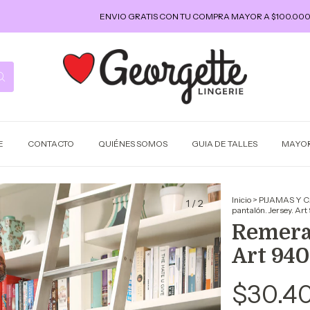
ENVIO GRATIS CON TU COMPRA MAYOR A $100.000
E
CONTACTO
QUIÉNES SOMOS
GUIA DE TALLES
MAYOR
Inicio
>
PIJAMAS Y 
1
/
2
pantalón. Jersey. Ar
Remera 
Art 940
$30.4