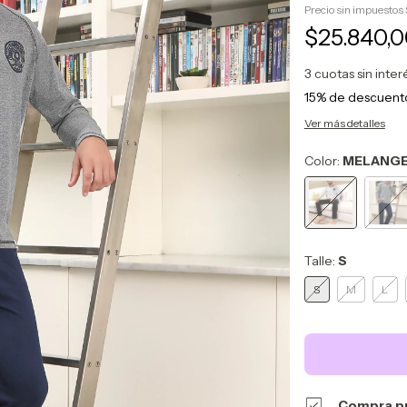
Precio sin impuestos
$25.840,
3
cuotas sin inte
15% de descuent
Ver más detalles
Color:
MELANG
Talle:
S
S
M
L
Compra p