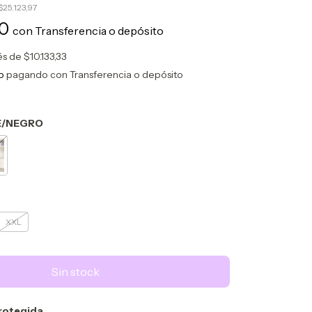
$25.123,97
00
con
Transferencia o depósito
rés de
$10.133,33
o
pagando con Transferencia o depósito
E/NEGRO
XXL
rotegida