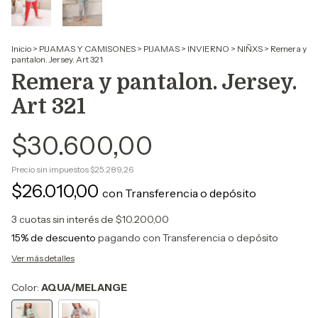
Inicio
>
PIJAMAS Y CAMISONES
>
PIJAMAS
>
INVIERNO
>
NIÑXS
>
Remera y
pantalon. Jersey. Art 321
Remera y pantalon. Jersey.
Art 321
$30.600,00
Precio sin impuestos
$25.289,26
$26.010,00
con
Transferencia o depósito
3
cuotas sin interés de
$10.200,00
15% de descuento
pagando con Transferencia o depósito
Ver más detalles
Color:
AQUA/MELANGE