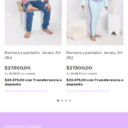
Remera y pantalón. Jersey. Art
Remera y pantalon. Jersey. Art
384
382
$27.500,00
$27.500,00
3
x
$9.166,67
sin interés
3
x
$9.166,67
sin interés
$23.375,00
con
Transferencia o
$23.375,00
con
Transferencia o
depósito
depósito
¡No te lo pierdas, es el último!
¡No te lo pierdas, es el último!
Georgette Lingerie