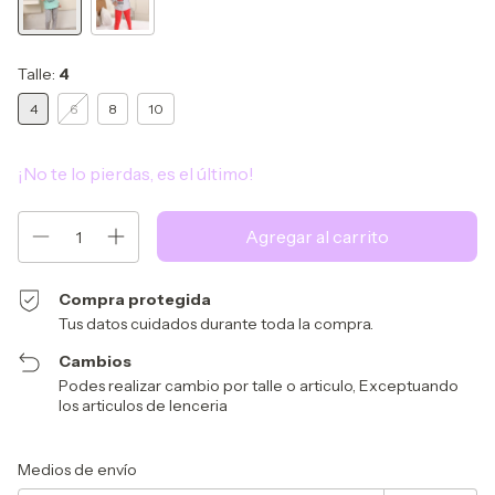
Talle:
4
4
6
8
10
¡No te lo pierdas, es el último!
Compra protegida
Tus datos cuidados durante toda la compra.
Cambios
Podes realizar cambio por talle o articulo, Exceptuando
los articulos de lenceria
Entregas para el CP:
Cambiar CP
Medios de envío