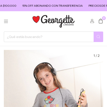
$100.000
15% OFF ABONANDO CON TRANSFERENCIA
PRECIOS DE FA
0
1
/
2